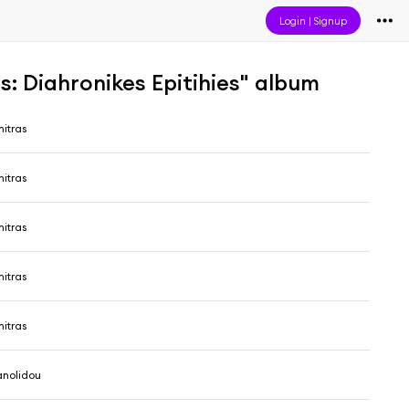
Login
|
Signup
: Diahronikes Epitihies" album
mitras
mitras
mitras
mitras
mitras
anolidou