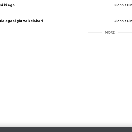
si ki ego
Giannis Di
ia agapi gia to kalokeri
Giannis Di
MORE