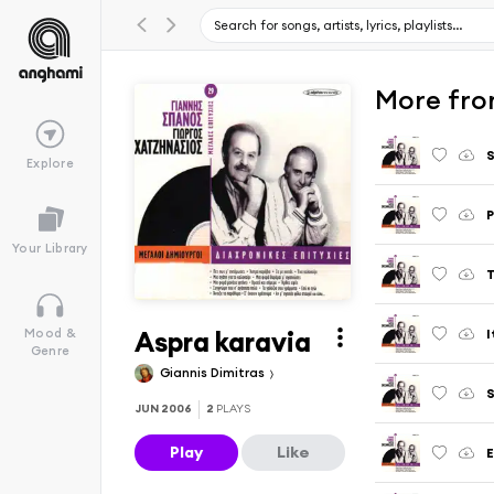
More from
S
Explore
P
Your Library
T
Aspra karavia
I
Mood &
Genre
Giannis Dimitras
S
JUN 2006
2
PLAYS
Play
Like
E