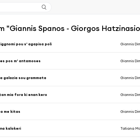
 "Giannis Spanos - Giorgos Hatzinasios
iggnomi pou s' agapisa poli
Giannis Di
es pos m' antamoses
Giannis Di
a galazia sou grammata
Giannis Di
tan mia fora ki enan kero
Giannis Di
a me kitas
Giannis Di
na kalokeri
Tatiana M