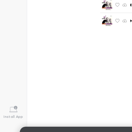
E
M
Install App