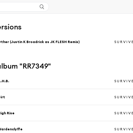
ersions
ther (Justin K Broadrick as JK FLESH Remix)
S U R V I V 
'album "RR7349"
.H.B.
S U R V I V 
irt
S U R V I V 
igh Rise
S U R V I V 
ardenclyffe
S U R V I V 