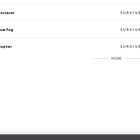
orcerer
S U R V I V 
Low Fog
S U R V I V 
Copter
S U R V I V 
MORE