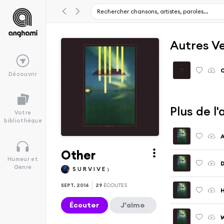
Autres V
O
Découvrir
Plus de l
Votre
bibliothèque
A
Other
Humeur et
D
Genre
S U R V I V E
SEPT. 2016
29
ÉCOUTES
H
Écouter
J'aime
W