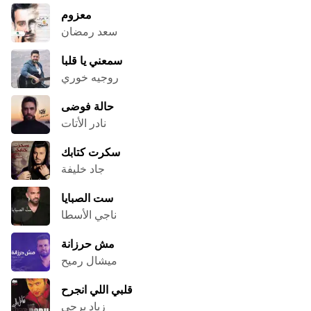
معزوم
سعد رمضان
سمعني يا قلبا
روجيه خوري
حالة فوضى
نادر الأتات
سكرت كتابك
جاد خليفة
ست الصبايا
ناجي الأسطا
مش حرزانة ‬
ميشال رميح
قلبي اللي انجرح
زياد برجي