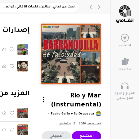
‏إصدارات 
اكتشف
مكتبتك
‏المزيد من ألبوم " Ciudad
المزاج والنوع
Río y Mar
الموسيقي
(Instrumental)
Pacho Galán y Su Orquesta
أغسطس 2016
2
استماعان
استمع
أعجبني