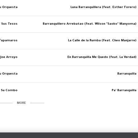
Su Orquesta
Luna Barranquillera (feat. Esther Forero)
Y Sus Tesos
Barranquillero Arrebatao (feat. Wilson "Saoko" Manyoma)
 Tupamaros
La Calle de la Rumba (feat. Cheo Manjarre)
Joe Arroyo
En Barranquilla Me Quedo (feat. La Verdad)
Su Orquesta
Barranquilla
y Su Combo
Pa' Barranquilla
MORE