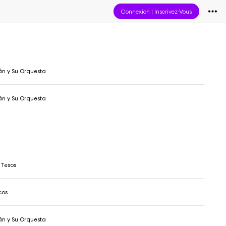
Connexion
|
Inscrivez-Vous
n y Su Orquesta
n y Su Orquesta
 Tesos
cos
n y Su Orquesta