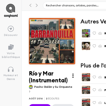
Autres V
R
Découvrir
R
Votre
bibliothèque
Plus de l
Río y Mar
Humeur et
B
(Instrumental)
Genre
Pacho Galán y Su Orquesta
P
AOÛT 2016
2
ÉCOUTES
L