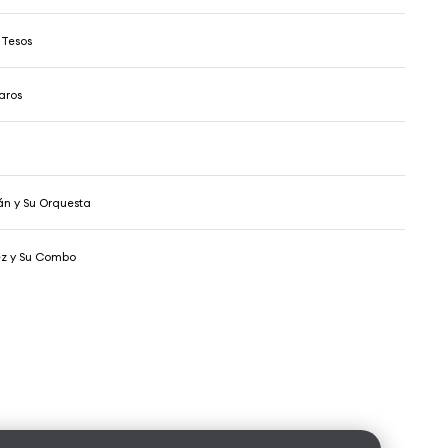
 Tesos
aros
n y Su Orquesta
ez y Su Combo