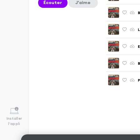
Écouter
J'aime
L
E
B
P
Installer
l'appli