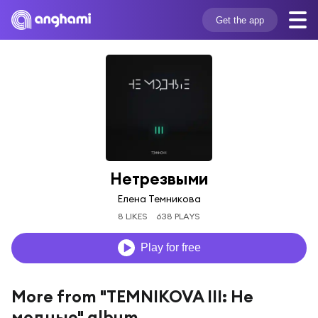
Get the app
Нетрезвыми
Елена Темникова
8 LIKES
638 PLAYS
Play for free
More from "TEMNIKOVA III: Не
модные" album