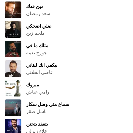
مين قدك
سعد رمضان
ضلي اضحكي
ملحم زين
متلك ما في
جورج نعمة
بيكفي انك لبناني
عاصي الحلاني
مبروك
رامي عياش
سماع مني وضل سكار
باسل صقر
بتعقد بتجنن
علاء زلزلي