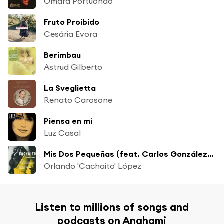
Omara Portuondo
Fruto Proibido
Cesária Evora
Berimbau
Astrud Gilberto
La Sveglietta
Renato Carosone
Piensa en mí
Luz Casal
Mis Dos Pequeñas (feat. Carlos González, Manuel Galbán, Amadito Valdés & Angá Dà­az)
Orlando 'Cachaito' López
Listen to millions of songs and
podcasts on Anghami