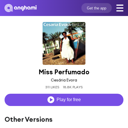
Get the app
Miss Perfumado
Cesária Evora
311 LIKES
18.8K PLAYS
Play for free
Other Versions