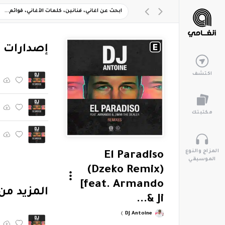
‏إصدارات 
اكتشف
مكتبتك
المزاج والنوع
El Paradiso
الموسيقي
(Dzeko Remix)
[feat. Armando
‏المزيد من ألبوم "mando & Jimmi The Dealer
& Ji...
DJ Antoine