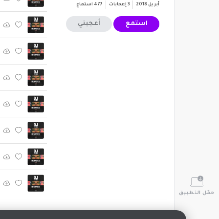
أبريل 2018
3
إعجابات
477
استماع
استمع
أعجبني
حمّل التطبيق