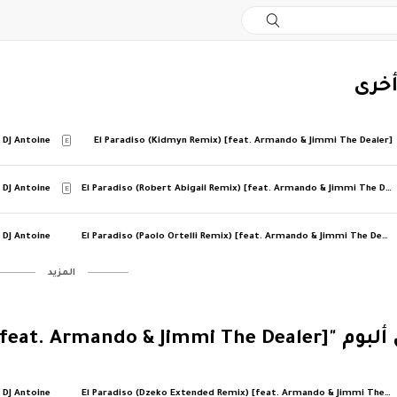
أخرى
DJ Antoine
El Paradiso (Kidmyn Remix) [feat. Armando & Jimmi The Dealer]
E
DJ Antoine
El Paradiso (Robert Abigail Remix) [feat. Armando & Jimmi The Dealer]
E
DJ Antoine
El Paradiso (Paolo Ortelli Remix) [feat. Armando & Jimmi The Dealer]
‏المزيد
El Paradiso (Remixes) [feat. Ar]"
DJ Antoine
El Paradiso (Dzeko Extended Remix) [feat. Armando & Jimmi The Dealer]