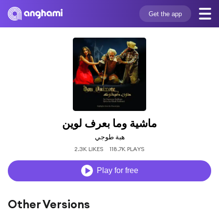
Get the app
ماشية وما بعرف لوين
هبة طوجي
2.3K LIKES
118.7K PLAYS
Play for free
Other Versions