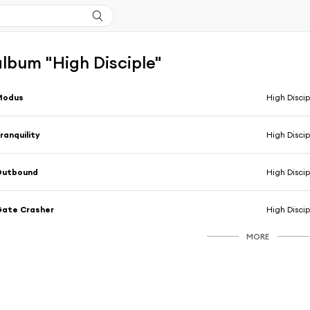
'album "High Disciple"
Modus
High Discip
ranquility
High Discip
Outbound
High Discip
Gate Crasher
High Discip
MORE