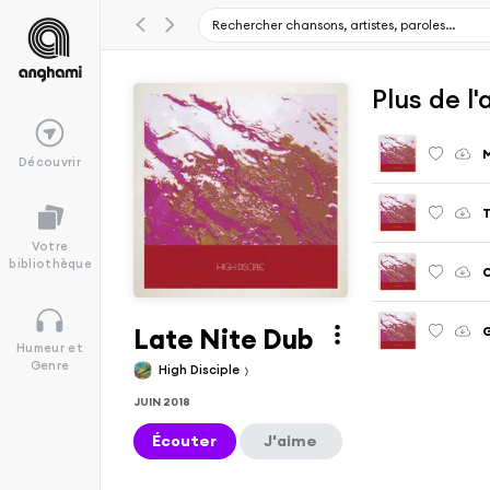
Plus de l
Découvrir
T
Votre
bibliothèque
Late Nite Dub
Humeur et
Genre
High Disciple
JUIN 2018
Écouter
J'aime