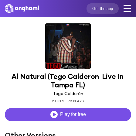
Get the app
Al Natural (Tego Calderon  Live In 
Tampa FL)
Tego Calderón
2 LIKES
78 PLAYS
Play for free
Other Versions