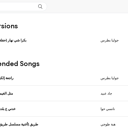
rsions
جوليا بطرس
بكرا شي نهار (حفلة
nded Songs
جوليا بطرس
راجعة إلك
جاد عبيد
متل الغيم
نانسي حوا
خدني ع بلد
هبة طوجي
طريق (أغنية مسلسل طريق