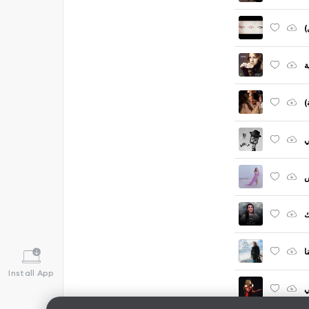
)
ة
)
ي
ك
ا
Install App
ي