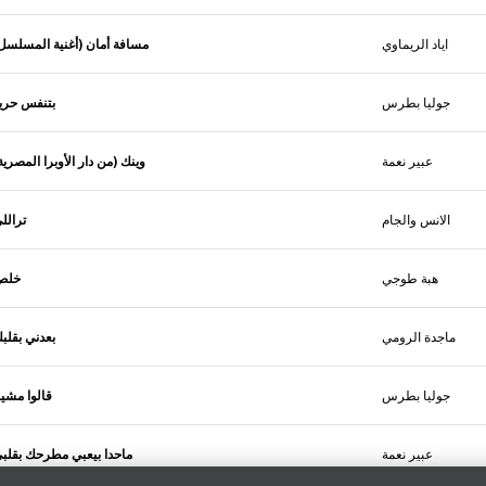
اياد الريماوي
مسافة أمان (أغنية المسلسل
جوليا بطرس
بتنفس حري
عبير نعمة
وينك (من دار الأوبرا المصرية
الانس والجام
ترالل
هبة طوجي
خلص
ماجدة الرومي
بعدني بقلب
جوليا بطرس
قالوا مشين
عبير نعمة
ماحدا بيعبي مطرحك بقلب