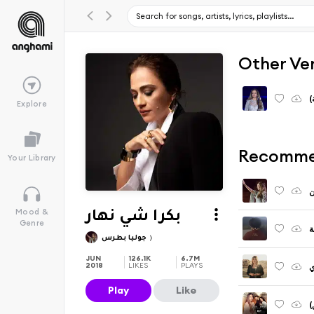
Other Ve
)
Explore
Recomme
Your Library
ن
Mood &
بكرا شي نهار
Genre
ة
جوليا بطرس
JUN
126.1K
6.7M
2018
LIKES
PLAYS
ي
Play
Like
)