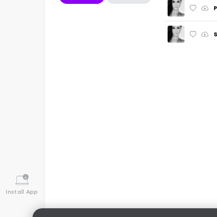
P
S
Install App