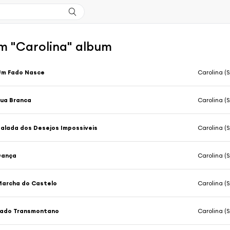
m "Carolina" album
Um Fado Nasce
Carolina (S
ua Branca
Carolina (S
alada dos Desejos Impossiveis
Carolina (S
Dança
Carolina (S
archa do Castelo
Carolina (S
Fado Transmontano
Carolina (S