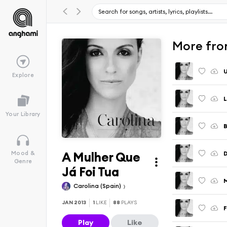
More fro
Explore
L
Your Library
B
A Mulher Que
Mood &
Genre
Já Foi Tua
M
Carolina (Spain)
JAN 2013
1
LIKE
88
PLAYS
Play
Like