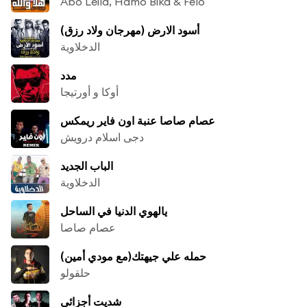
Abo Leila, Hamo Bika & Felo
أسود الارض (مهرجان ولاد رزق)
الدخلاوية
مدد
أوكا و أورتيجا
عصام صاصا عنبة اون فاير ريمكس
دجى اسلام درويش
الباب الجديد
الدخلاوية
يالهوي الدنيا في الساحل
عصام صاصا
حمله علي جيهتك(مع مودي أمين)
حلقولو
شديت أجزائي