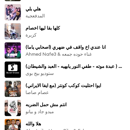
هلي بلي
المدفعجية
كلها بقا ليها اخصام
كزبرة
انا عندي اخ واقف في ضهري (اصحابي ياما)
Ahmed Nafe3 & غناء حوده جمعه
ريمكس شعبي ( عبدة موته - طفي النور يابهيه - العبد والشيطان)
ستوديو بيج بوى
ايوا احتليت كوكب كونتر (مع ايفا الايراني)
عصام صاصا
انتم مش حمل الضربه
ميدو جاد و بيانو
هلا والله