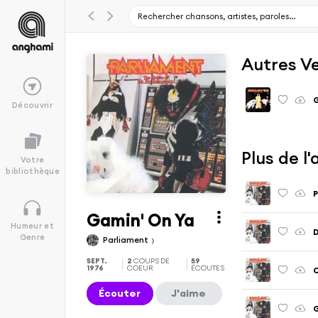
Autres V
G
Découvrir
Plus de l
Votre
bibliothèque
P
Gamin' On Ya
Humeur et
D
Genre
Parliament
SEPT.
2
COUPS DE
59
1976
COEUR
ÉCOUTES
C
Écouter
J'aime
G