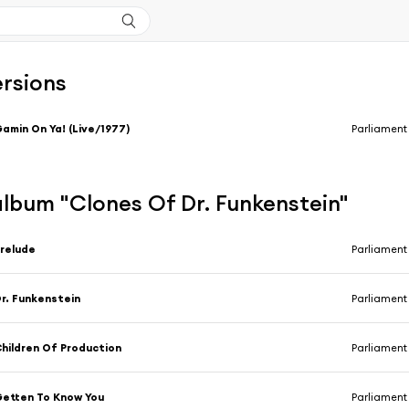
ersions
amin On Ya! (Live/1977)
Parliament
'album "Clones Of Dr. Funkenstein"
relude
Parliament
r. Funkenstein
Parliament
hildren Of Production
Parliament
etten To Know You
Parliament