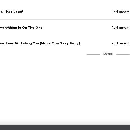
o That Stuff
Parliament
verything Is On The One
Parliament
've Been Watching You (Move Your Sexy Body)
Parliament
MORE