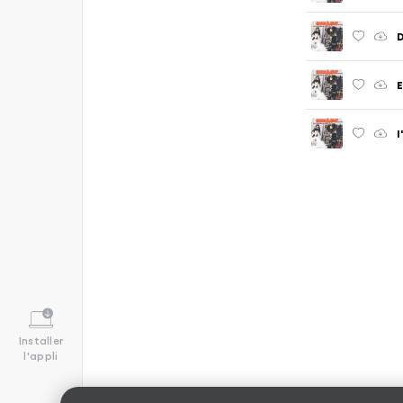
D
E
I
Installer
l'appli