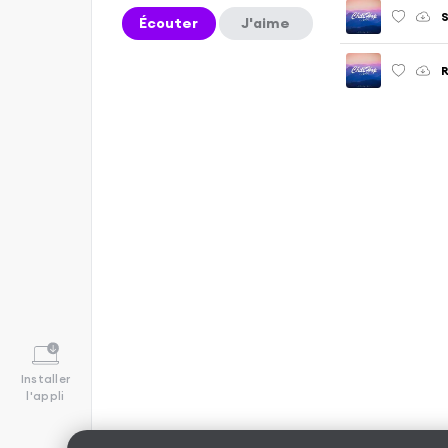
S
Écouter
J'aime
R
Installer
l'appli