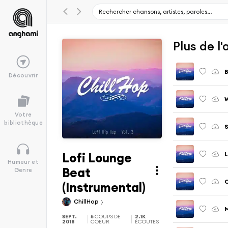
Plus de l'
B
Découvrir
W
Votre
bibliothèque
S
Lofi Lounge
L
Humeur et
Beat
Genre
C
(Instrumental)
ChillHop
M
SEPT.
5
COUPS DE
2.1K
2018
COEUR
ÉCOUTES