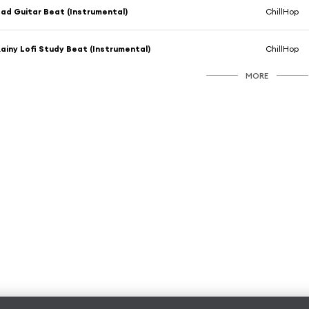
ad Guitar Beat (Instrumental)
ChillHop
ainy Lofi Study Beat (Instrumental)
ChillHop
MORE