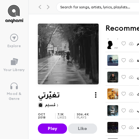
Recomme
م
Explore
ة
Your Library
ن
ك
Mood &
تغيّرتي
Genre
مُسلِم
ب
OCT
7.1K
306.4K
2018
LIKES
PLAYS
ه
Play
Like