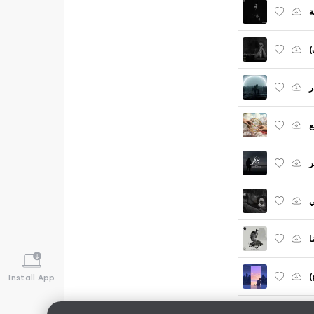
ة
ف
ر
ع
ر
ي
ا
Install App