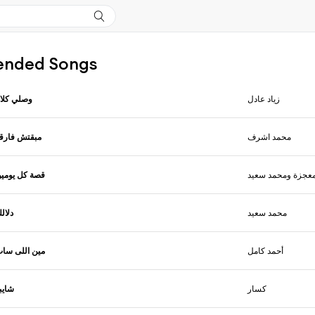
nded Songs
زياد عادل
وصلي كلا
محمد اشرف
مبقتش فارق
معجزة ومحمد سعيد
قصة كل يومي
محمد سعيد
دلال
أحمد كامل
مين اللى سا
كسار
شايب