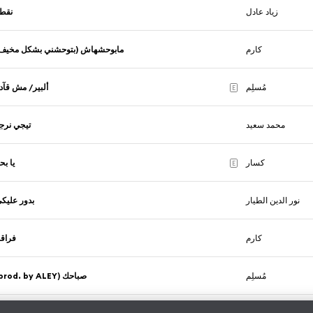
زياد عادل
نقط
كارم
مابوحشهاش (بتوحشني بشكل مخي)
مُسلِم
ألبير/ مش قآد
E
محمد سعيد
تيجي نرج
كسار
يا بح
E
نور الدين الطيار
بدور عليك
كارم
فراقن
مُسلِم
صباحك (prod. by ALEY)