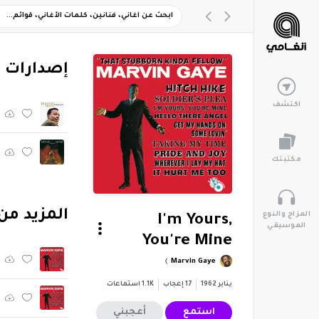
‏إصدارات 
اكتشف
مكتبتك
‏المزيد من ألبوم "' Fellow
المزاج والنوع
I'm Yours,
الموسيقي
You're Mine
Marvin Gaye
يناير 1962
17
إعجاب
1.1K
استماعات
استمع
أعجبني