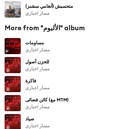
متحسبش (أنغامي سشنز)
مسار اجباري
More from "الألبوم" album
مساومات
مسار اجباري
للحزن أصول
مسار اجباري
فاكرة
مسار اجباري
كائن فضائى (مع MTM)
مسار اجباري
صياد
مسار اجباري