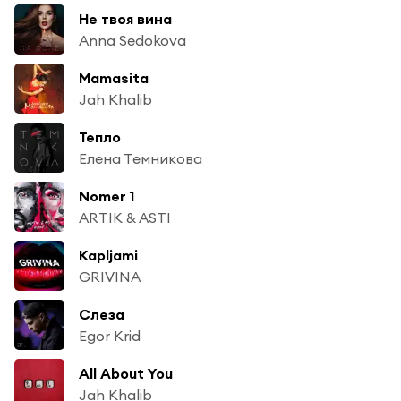
Не твоя вина
Anna Sedokova
Mamasita
Jah Khalib
Тепло
Елена Темникова
Nomer 1
ARTIK & ASTI
Kapljami
GRIVINA
Слеза
Egor Krid
All About You
Jah Khalib