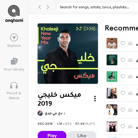
Recomme
ي
Explore
ي
Your Library
ة
Mood &
ميكس خليجي
Genre
2019
دي جي ايدي
DEC 2018
1.1K
LIKES
37.4K
PLAYS
ي
Play
Like