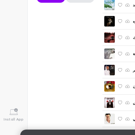
د
ه
ك
ة
ر
ن
ي
Install App