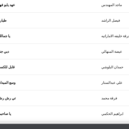
ماجد المهندس
عهد يابو فه
فيصل الراشد
طيار
رقة خليفه الاماراتيه
يا جمال
عيضة المنهالي
دبي جن
حمدان البلوشي
قابل للكس
علي عبدالستار
وسع الميدا
فرقة محمد
تي رش رش
ابراهيم الحكمي
يا صاحب