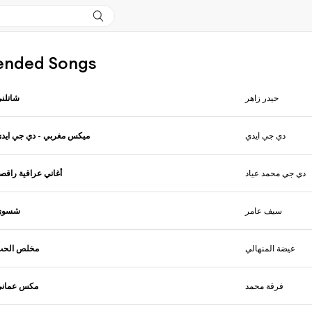
nded Songs
حيدر زاهر
شاتلن
دي جي ايدي
ميكس مغربي - دي جي ايد
دي جي محمد عياد
أغاني عراقية راقص
سيف عامر
شسوي
عيضة المنهالي
مخلص الحب
فرقة محمد
مكس عمان