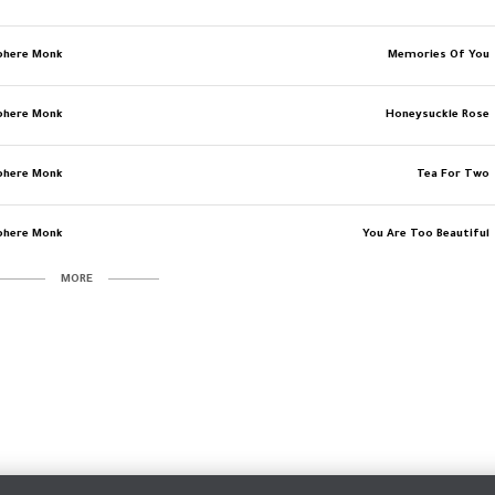
phere Monk
Memories Of You
phere Monk
Honeysuckle Rose
phere Monk
Tea For Two
phere Monk
You Are Too Beautiful
MORE