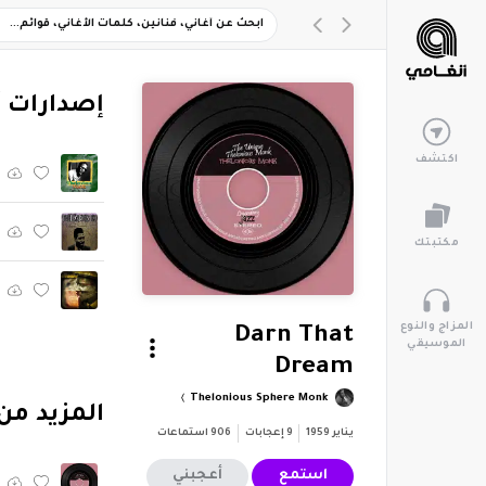
‏إصدارات 
اكتشف
مكتبتك
المزاج والنوع
Darn That
الموسيقي
Dream
Thelonious Sphere Monk
‏المزيد من ألبوم "ous Monk
يناير 1959
9
إعجابات
906
استماعات
استمع
أعجبني