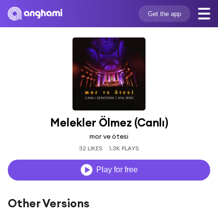
Get the app
Melekler Ölmez (Canlı)
mor ve ötesi
32 LIKES
1.3K PLAYS
Play for free
Other Versions