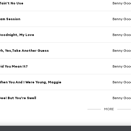
Tain’t No Use
Benny Goo
am Session
Benny Goo
oodnight, My Love
Benny Goo
h, Yes,Take Another Guess
Benny Goo
id You Mean It?
Benny Goo
hen You And I Were Young, Maggie
Benny Goo
ee! But You’re Swell
Benny Goo
MORE