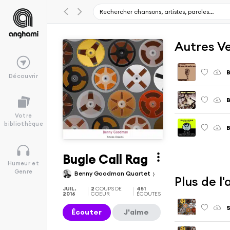
Autres V
B
Découvrir
B
Votre
bibliothèque
B
Bugle Call Rag
Humeur et
Genre
Benny Goodman Quartet
Plus de 
JUIL.
2
COUPS DE
451
2016
COEUR
ÉCOUTES
Écouter
J'aime