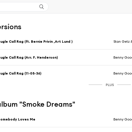
ersions
ugle Call Rag (ft. Bernie Privin ,Art Lund )
Stan Getz
ugle Call Rag (Arr. F. Henderson)
Benny Go
ugle Call Rag (11-05-36)
Benny Goo
PLUS
l'album "Smoke Dreams"
Somebody Loves Me
Benny Goo