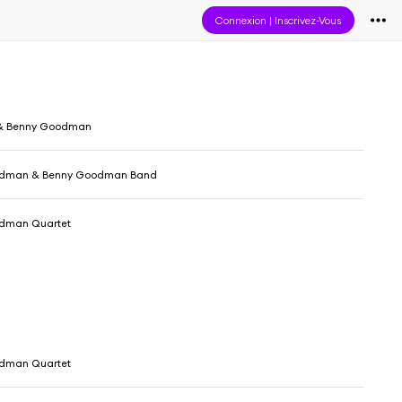
Connexion
|
Inscrivez-Vous
 & Benny Goodman
odman & Benny Goodman Band
dman Quartet
dman Quartet