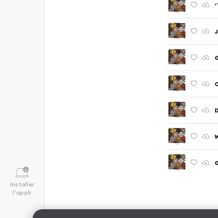
‘
J
G
O
D
W
G
Installer
l'appli