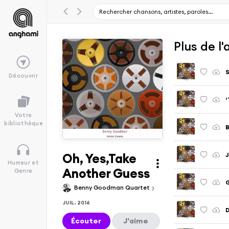
Plus de 
Découvrir
‘
Votre
bibliothèque
B
Oh, Yes,Take
J
Humeur et
Another Guess
Genre
G
Benny Goodman Quartet
JUIL. 2016
D
Écouter
J'aime