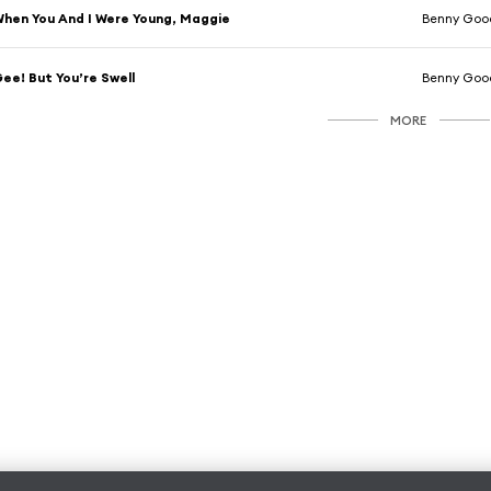
hen You And I Were Young, Maggie
Benny Goo
ee! But You’re Swell
Benny Goo
MORE