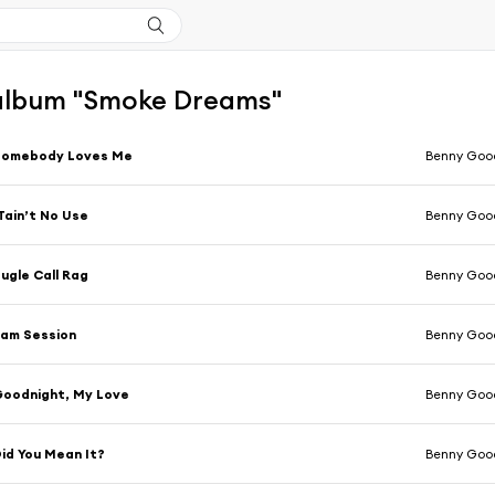
l'album "Smoke Dreams"
Somebody Loves Me
Benny Goo
Tain’t No Use
Benny Goo
ugle Call Rag
Benny Goo
am Session
Benny Goo
oodnight, My Love
Benny Goo
id You Mean It?
Benny Goo