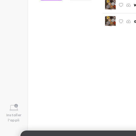
W
G
Installer
l'appli