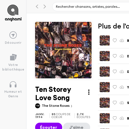
Plus de 
B
Découvrir
D
Votre
bibliothèque
Ten Storey
Y
Humeur et
Love Song
Genre
S
The Stone Roses
JANV.
85
COUPS DE
2.7K
1994
COEUR
ÉCOUTES
B
Écouter
J'aime