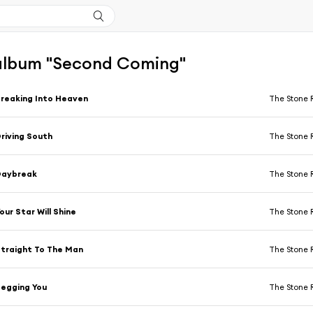
l'album "Second Coming"
reaking Into Heaven
The Stone 
riving South
The Stone 
Daybreak
The Stone 
our Star Will Shine
The Stone 
traight To The Man
The Stone 
egging You
The Stone 