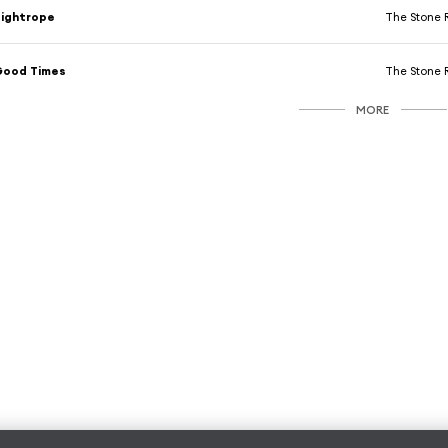
ightrope
The Stone 
Good Times
The Stone 
MORE