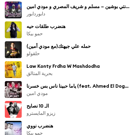
مهرجان مبحبكيش دا انتي بوشين – مسلم و شريف المصري و مودي امين
دابوردابور
هنضرب طلقات حيه
حمو بيكا
حمله علي جيهتك(مع مودي أمين)
حلقولو
Law Konty Frdha W Mashdodha
بحرية المتالق
ياما حبينا ناس بس خسرنا (feat. Ahmed El Dogary & Omar ID)
مودي امين
الـ 10 نصايح
زيزو المايسترو
هنضرب نووي
حمو بيكا