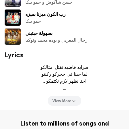
حسن شاكوش و حمو بيكا
رب الكون ميزنا بميزه
حمو بيكا
بسهولة حبتيني
رحال المغربي و بوده محمد ونوكيا
Lyrics
ضرابه قاضيه تقتل امثالكو

لما جينا في جحركو ركنتو

.. احنا نظهر لازم نكتمكو

...
View More
Listen to millions of songs and