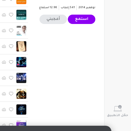
نوفمبر 2014
541
إعجاب
12.9K
استماع
استمع
أعجبني
حمّل التطبيق