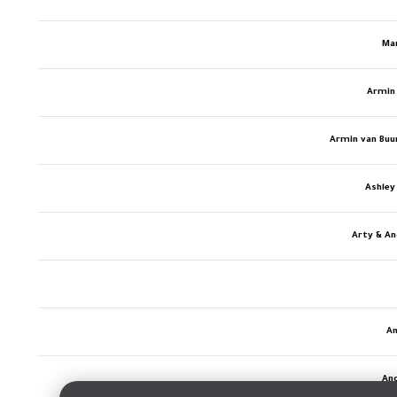
Ma
Armin
Armin van Buu
Ashley
Arty & A
An
An