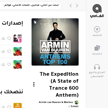
‏إصدارات 
اكتشف
مكتبتك
المزاج والنوع
The Expedition
الموسيقي
(A State of
Trance 600
‏ننصحك به
Anthem)
Armin van Buuren & Markus
Schulz