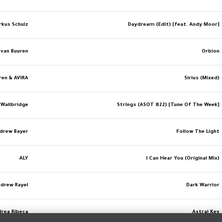
rkus Schulz
Daydream (Edit) [feat. Andy Moor]
 van Buuren
Orbion
ren & AVIRA
Sirius (Mixed)
 Wallbridge
Strings (ASOT 822) [Tune Of The Week]
ndrew Bayer
Follow The Light
ALY
I Can Hear You (Original Mix)
drew Rayel
Dark Warrior
drea Ribeca
Astral Key