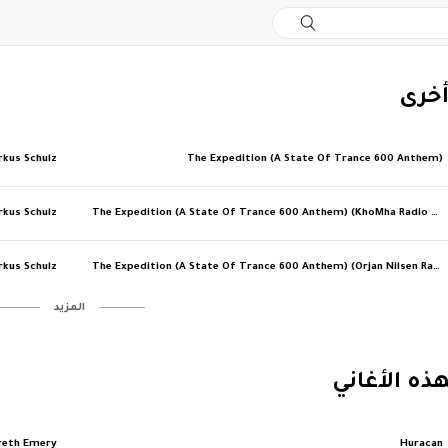
أخرى
rkus Schulz
The Expedition (A State Of Trance 600 Anthem)
rkus Schulz
The Expedition (A State Of Trance 600 Anthem) (KhoMha Radio Edit)
rkus Schulz
The Expedition (A State Of Trance 600 Anthem) (Orjan Nilsen Radio Edit)
‏المزيد
ذه الأغاني
reth Emery
Huracan