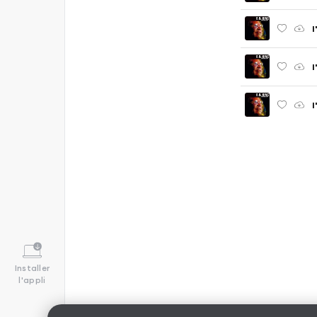
I
I
I
Installer
l'appli