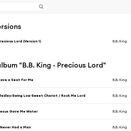
ersions
recious Lord (Version 1)
B.B. King
'album "B.B. King - Precious Lord"
ave a Seat for Me
B.B. King
edley:Swing Low Sweet Chariot / Rock Me Lord
B.B. King
Jesus Gave Me Water
B.B. King
 Never Had a Man
B.B. King