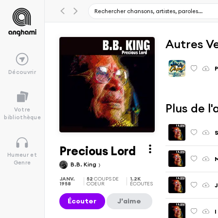
Autres V
P
Découvrir
Plus de l
Votre
bibliothèque
S
Precious Lord
Humeur et
M
Genre
B.B. King
JANV.
52
COUPS DE
1.2K
1958
COEUR
ÉCOUTES
Écouter
J'aime
I