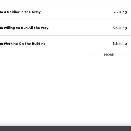
'm a Soldier in the Army
B.B. King
'm Willing to Run All the Way
B.B. King
'm Working On the Building
B.B. King
MORE