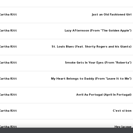
Eartha Kitt
Just an Old Fashioned Girl
Eartha Kitt
Lazy Afternoon (From "The Golden Apple")
Eartha Kitt
St. Louis Blues (feat. Shorty Rogers and his Giants)
Eartha Kitt
Smoke Gets In Your Eyes (From "Roberta")
Eartha Kitt
My Heart Belongs to Daddy (From "Leave It to Me")
Eartha Kitt
Avril Au Portugal (April In Portugal)
Eartha Kitt
C'est si bon
Eartha Kitt
Hey Jacque