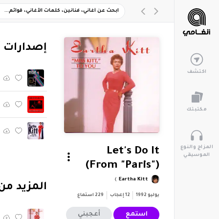
‏إصدارات 
اكتشف
مكتبتك
المزاج والنوع
Let's Do It
الموسيقي
(From "Paris")
Eartha Kitt
‏المزيد من ألبوم "ou
يوليو 1992
12
إعجاب
229
استماع
استمع
أعجبني