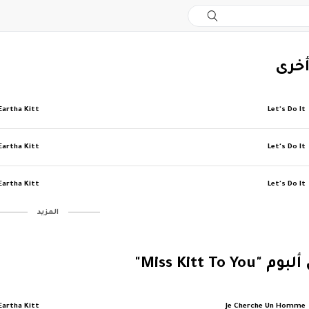
أخرى
Eartha Kitt
Let's Do It
Eartha Kitt
Let's Do It
Eartha Kitt
Let's Do It
‏المزيد
Miss Kitt To Y"
Eartha Kitt
Je Cherche Un Homme