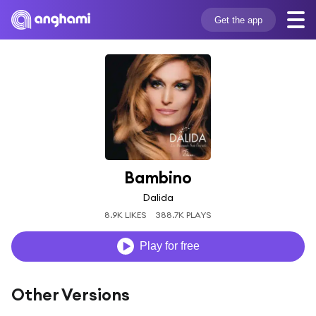
Get the app
Bambino
Dalida
8.9K LIKES
388.7K PLAYS
Play for free
Other Versions