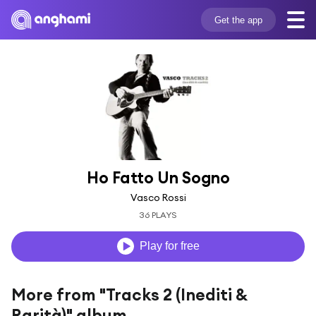
Get the app
Ho Fatto Un Sogno
Vasco Rossi
36 PLAYS
Play for free
More from "Tracks 2 (Inediti &
Rarità)" album