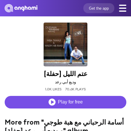
Get the app
عتم الليل [حفلة]
وديع أبي رعد
1.0K LIKES
70.6K PLAYS
Play for free
More from "أسامة الرحباني مع هبة طوجي
و وديع أبي رعد [حفلة]" album