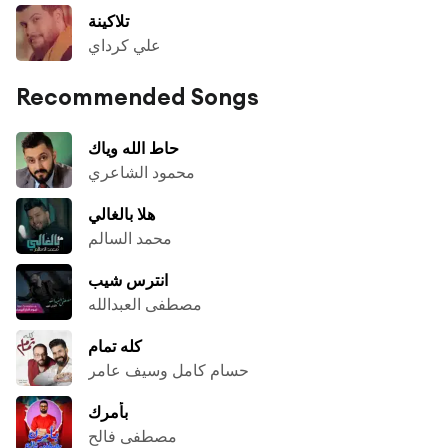
تلاكينة
علي كرداي
Recommended Songs
حاط الله وياك
محمود الشاعري
هلا بالغالي
محمد السالم
انترس شيب
مصطفى العبدالله
كله تمام
حسام كامل وسيف عامر
بأمرك
مصطفى فالح