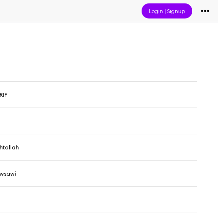
Login
|
Signup
RIF
htallah
wsawi