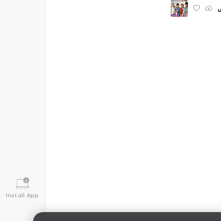
ق
Install App