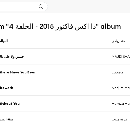
More from "ذا اكس فاكتور 2015 - الحلقة 4" album
لليالي
هند زيادي
بيبي ولا على بالو
MAJDI SHA
here Have You Been
Latoya
irework
Nedjim Ma
ithout You
Hamza Ha
تة الصبح
فرقة منيب