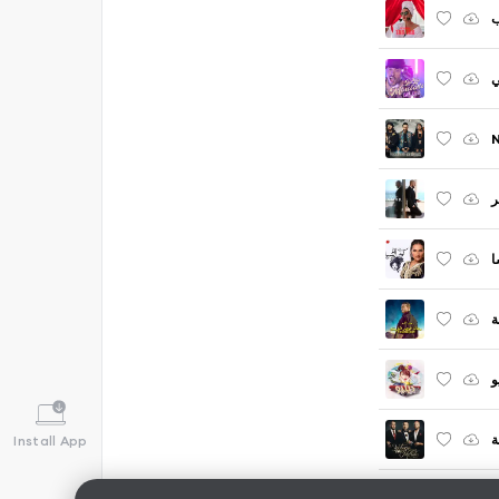
ي
N
ر
ا
ة
و
ة
Install App