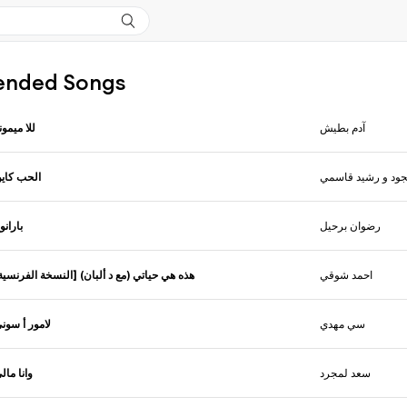
nded Songs
آدم بطيش
للا ميمون
جود و رشيد قاسمي
الحب كاي
رضوان برحيل
بارانوي
احمد شوقي
هذه هي حياتي (مع د ألبان) [النسخة الفرنسي]
سي مهدي
لامور أ سون
سعد لمجرد
وانا مال