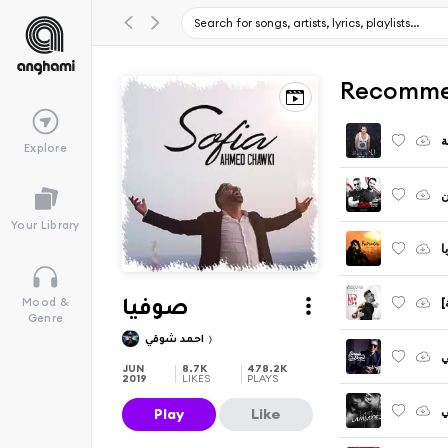
Recomme
ة
Explore
ن
Your Library
ا
ة
Mood &
صوفيا
Genre
احمد شوقي
ي
JUN
8.7K
478.2K
2019
LIKES
PLAYS
ي
Play
Like