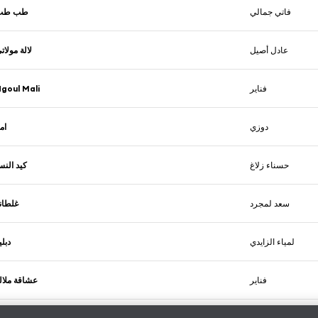
فاتي جمالي
طب طب
عادل أصيل
لالة مولات
goul Mali
فناير
دوزي
ام
حسناء زلاغ
كيد النس
سعد لمجرد
غلطان
لمياء الزايدي
دبلي
فناير
عشاقة ملال