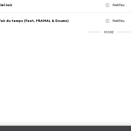
iel noir
Nekfeu
E
'air du temps (feat. FRAMAL & Doums)
Nekfeu
E
MORE