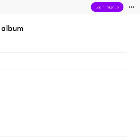
Login
|
Signup
" album