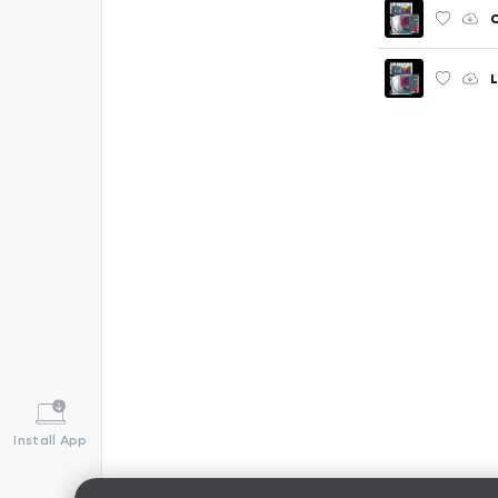
C
L
Install App