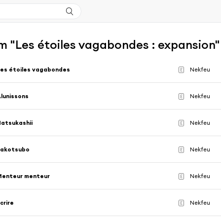
m "Les étoiles vagabondes : expansion
es étoiles vagabondes
Nekfeu
E
lunissons
Nekfeu
E
atsukashii
Nekfeu
E
Takotsubo
Nekfeu
E
Menteur menteur
Nekfeu
E
crire
Nekfeu
E