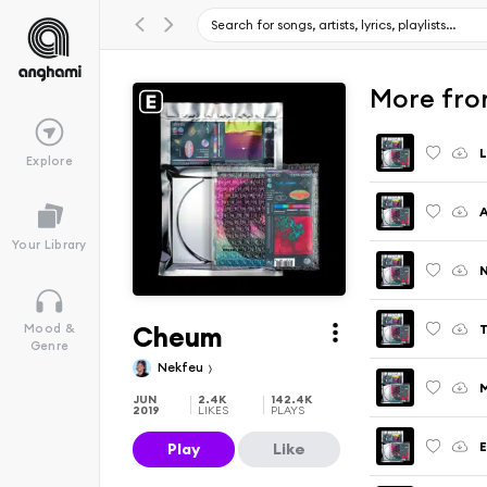
More fro
L
Explore
A
Your Library
N
Cheum
Mood &
Genre
Nekfeu
JUN
2.4K
142.4K
2019
LIKES
PLAYS
E
Play
Like