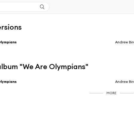
ersions
Olympians
Andrew Bir
'album "We Are Olympians"
Olympians
Andrew Bir
MORE