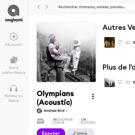
Autres V
Découvrir
Plus de l
Votre
bibliothèque
Olympians
Humeur et
(Acoustic)
Genre
Andrew Bird
JUIL.
36
COUPS DE
1.1K
2019
COEUR
ÉCOUTES
Écouter
J'aime