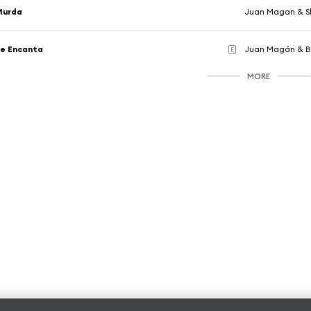
Murda
Juan Magan & S
e Encanta
Juan Magán & B
E
MORE