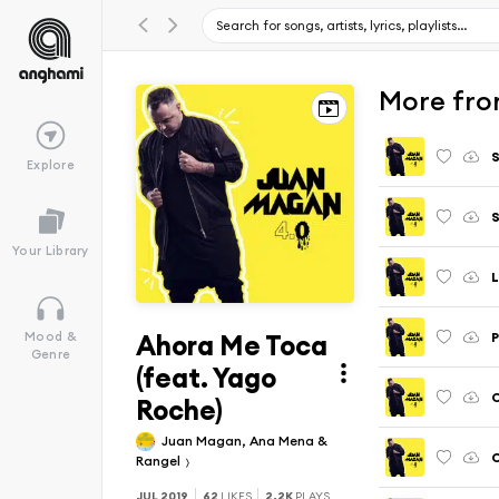
More fro
Explore
S
Your Library
L
Ahora Me Toca
P
Mood &
Genre
(feat. Yago
C
Roche)
Juan Magan, Ana Mena &
C
Rangel
JUL 2019
62
LIKES
2.2K
PLAYS