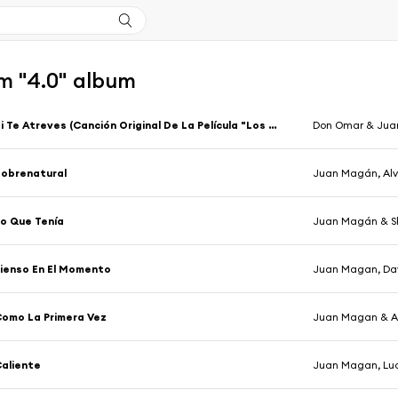
m "4.0" album
Si Te Atreves (Canción Original De La Película "Los Japón")
Don Omar & Ju
obrenatural
Juan Magán, Alva
o Que Tenía
Juan Magán & S
ienso En El Momento
Juan Magan, Dav
omo La Primera Vez
Juan Magan & 
aliente
Juan Magan, Luc