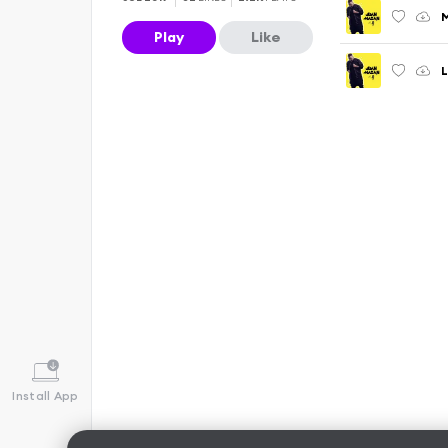
Play
Like
L
Install App