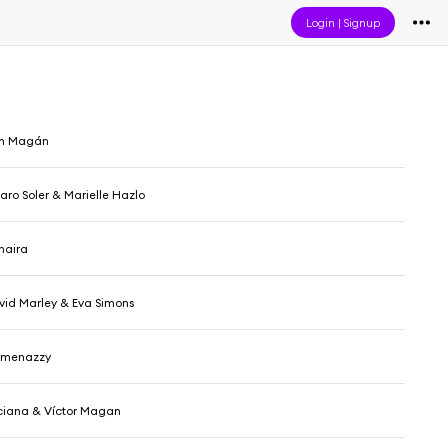
Login
|
Signup
an Magán
ro Soler & Marielle Hazlo
haira
id Marley & Eva Simons
Amenazzy
iana & Víctor Magan