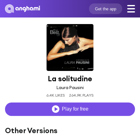
Get the app
La solitudine
Laura Pausini
6.4K LIKES
264.9K PLAYS
Play for free
Other Versions