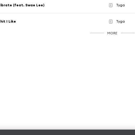
ibrate (feat. Swae Lee)
Tyga
E
hit I Like
Tyga
E
MORE