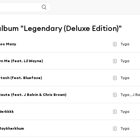
'album "Legendary (Deluxe Edition)"
Too Many
Tyga
E
n Me (feat. Lil Wayne)
Tyga
E
tash (feat. Blueface)
Tyga
E
aute (feat. J Balvin & Chris Brown)
Tyga , J Ba
E
Werkkkk
Tyga
E
Maykherkhum
Tyga
E