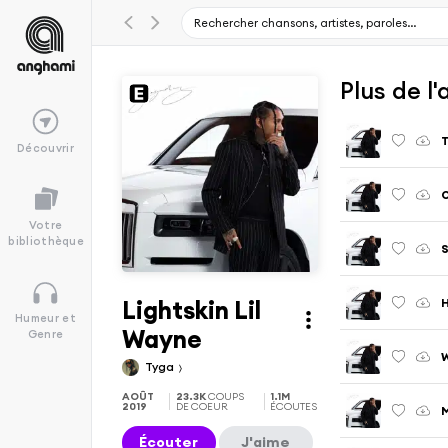
Plus de l
Découvrir
O
Votre
bibliothèque
S
Lightskin Lil
H
Humeur et
Wayne
Genre
Tyga
AOÛT
23.3K
COUPS
1.1M
2019
DE COEUR
ÉCOUTES
Écouter
J'aime