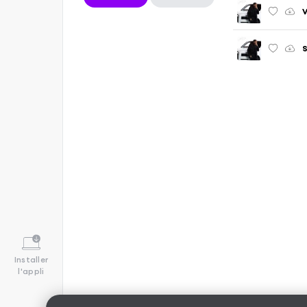
V
S
Installer
l'appli