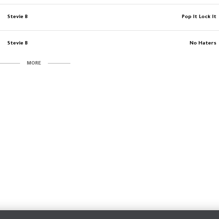
Stevie B
Pop It Lock It
Stevie B
No Haters
MORE