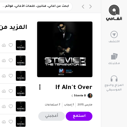
‏المزيد من ألبوم "r
اكتشف
مكتبتك
المزاج والنوع
If Ain't Over
الموسيقي
Stevie B
مارس 2015
1
إعجاب
7
استماعات
استمع
أعجبني