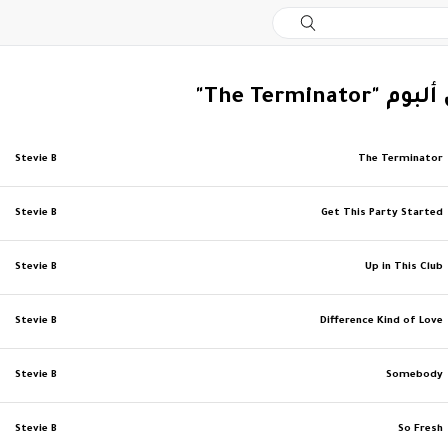
The Terminato"
Stevie B
The Terminator
Stevie B
Get This Party Started
Stevie B
Up in This Club
Stevie B
Difference Kind of Love
Stevie B
Somebody
Stevie B
So Fresh