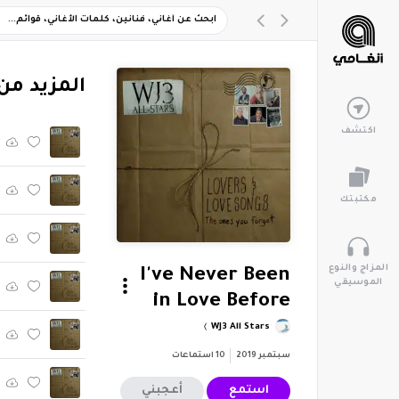
‏المزيد من ألبوم "Songs
اكتشف
مكتبتك
المزاج والنوع
I've Never Been
الموسيقي
in Love Before
WJ3 All Stars
سبتمبر 2019
10
استماعات
استمع
أعجبني