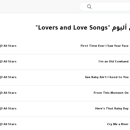
Lovers and Love "
J3 All Stars
First Time Ever I Saw Your Face
J3 All Stars
I'm an Old Cowhand
J3 All Stars
Gee Baby Ain't I Good to You
J3 All Stars
From This Moment On
J3 All Stars
Here's That Rainy Day
J3 All Stars
Cry Me a River