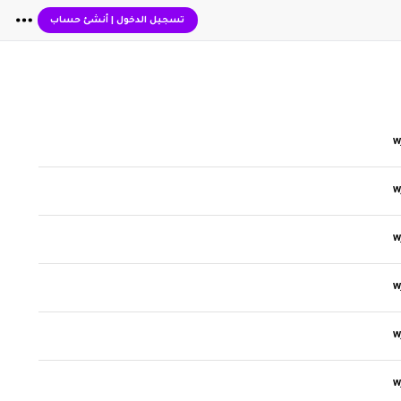
تسجيل الدخول
|
أنشئ حساب
W
W
W
W
W
W