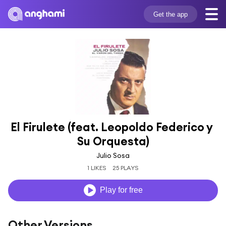
Get the app
El Firulete (feat. Leopoldo Federico y 
Su Orquesta)
Julio Sosa
1 LIKES
25 PLAYS
Play for free
Other Versions