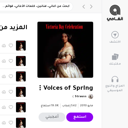
‏المزيد من ألبوم "ration
اكتشف
مكتبتك
المزاج والنوع
Voices of Spring
الموسيقي
Strauss
مايو 2010
542
إعجاب
19.0K
استماع
استمع
أعجبني