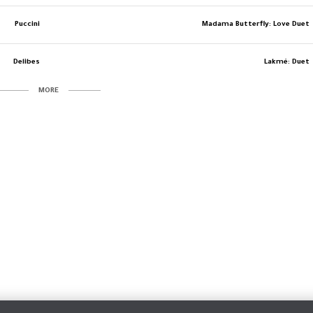
Puccini
Madama Butterfly: Love Duet
Delibes
Lakmé: Duet
MORE