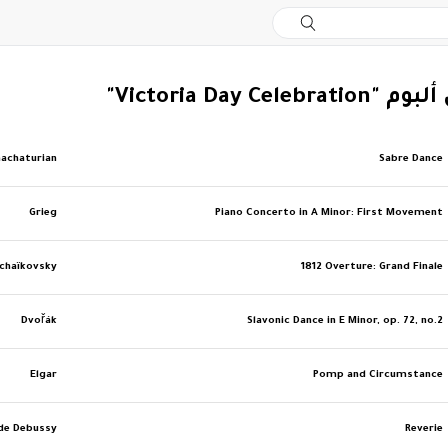
Victoria Day Celeb"
achaturian
Sabre Dance
Grieg
Piano Concerto in A Minor: First Movement
chaïkovsky
1812 Overture: Grand Finale
Dvořák
Slavonic Dance in E Minor, op. 72, no.2
Elgar
Pomp and Circumstance
de Debussy
Reverie