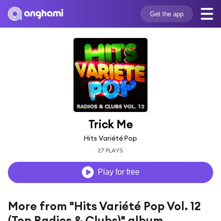
Get the app
Trick Me
Hits Variété Pop
27 PLAYS
Play for free
More from "Hits Variété Pop Vol. 12
(Top Radios & Clubs)" album