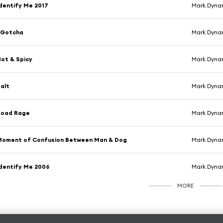
dentify Me 2017
Mark Dyna
 Gotcha
Mark Dynam
ot & Spicy
Mark Dyna
alt
Mark Dyna
Road Rage
Mark Dyna
Moment of Confusion Between Man & Dog
Mark Dyna
dentify Me 2006
Mark Dynam
MORE