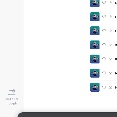
I
I
H
S
I
Installer
l'appli