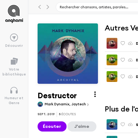
Autres V
D
Découvrir
D
Votre
bibliothèque
D
Destructor
Humeur et
Genre
Mark Dynamix, Jaytech
Plus de l
SEPT. 2019
5
ÉCOUTES
S
Écouter
J'aime