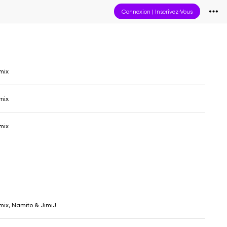
Connexion
|
Inscrivez-Vous
mix
mix
mix
ix, Namito & JimiJ