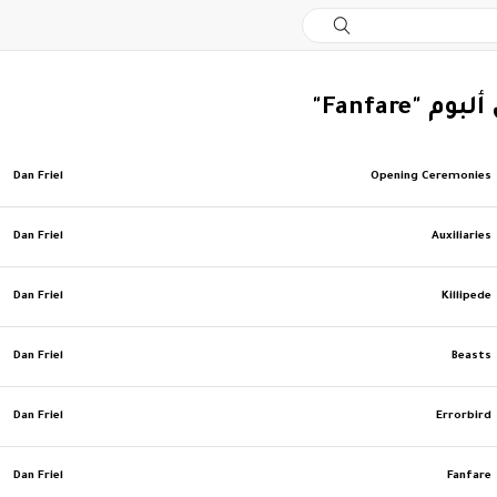
م "Fanfare"
Dan Friel
Opening Ceremonies
Dan Friel
Auxiliaries
Dan Friel
Killipede
Dan Friel
Beasts
Dan Friel
Errorbird
Dan Friel
Fanfare