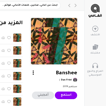
‏المزيد من ألبو
اكتشف
مكتبتك
المزاج والنوع
Banshee
الموسيقي
Dan Friel
سبتمبر 2019
استمع
أعجبني