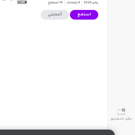
يناير 2020
4
إعجابات
76
استماع
استمع
أعجبني
حمّل التطبيق