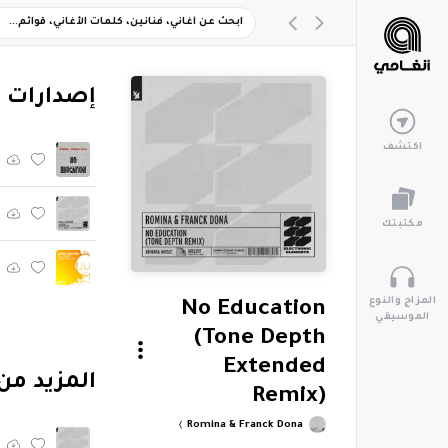
‏إصدارات 
اكتشف
مكتبتك
المزاج والنوع
No Education
الموسيقي
(Tone Depth
Extended
‏المزيد من ألبوم "epth Remix
Remix)
Romina & Franck Dona